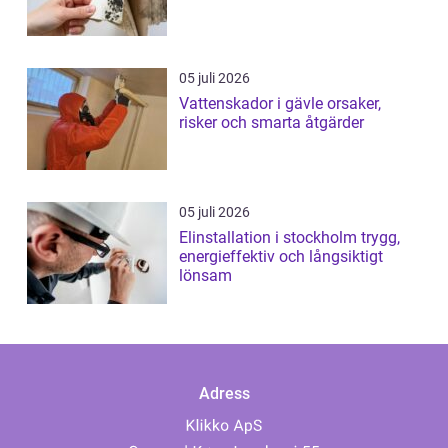
05 juli 2026
Vattenskador i gävle orsaker,
risker och smarta åtgärder
05 juli 2026
Elinstallation i stockholm trygg,
energieffektiv och långsiktigt
lönsam
Adress