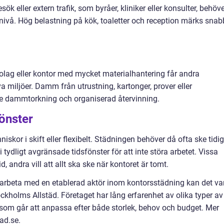
 eller extern trafik, som byråer, kliniker eller konsulter, behöv
 nivå. Hög belastning på kök, toaletter och reception märks snab
olag eller kontor med mycket materialhantering får andra
 miljöer. Damm från utrustning, kartonger, prover eller
e dammtorkning och organiserad återvinning.
önster
kor i skift eller flexibelt. Städningen behöver då ofta ske tidig
 tydligt avgränsade tidsfönster för att inte störa arbetet. Vissa
, andra vill att allt ska ske när kontoret är tomt.
marbeta med en etablerad aktör inom kontorsstädning kan det va
ockholms Allstäd. Företaget har lång erfarenhet av olika typer av
g som går att anpassa efter både storlek, behov och budget. Mer
ad.se.