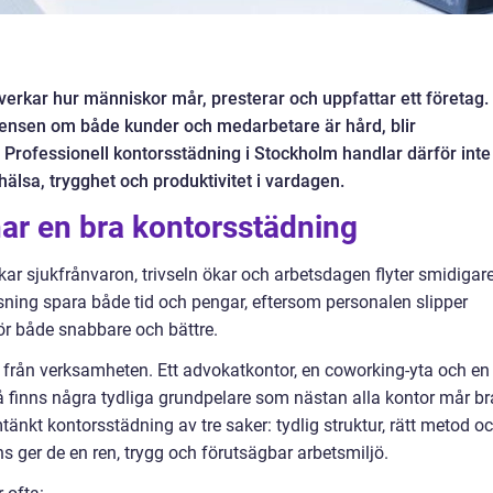
erkar hur människor mår, presterar och uppfattar ett företag. 
ensen om både kunder och medarbetare är hård, blir
 Professionell kontorsstädning i Stockholm handlar därför inte
sa, trygghet och produktivitet i vardagen.
r en bra kontorsstädning
kar sjukfrånvaron, trivseln ökar och arbetsdagen flyter smidigare
ning spara både tid och pengar, eftersom personalen slipper
ör både snabbare och bättre.
d från verksamheten. Ett advokatkontor, en coworking-yta och en
å finns några tydliga grundpelare som nästan alla kontor mår br
nkt kontorsstädning av tre saker: tydlig struktur, rätt metod o
 ger de en ren, trygg och förutsägbar arbetsmiljö.