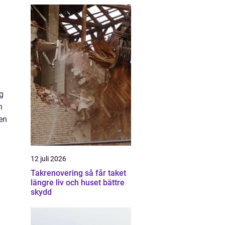
g
h
en
12 juli 2026
Takrenovering så får taket
längre liv och huset bättre
skydd