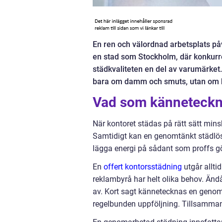
En ren och välordnad arbetsplats påv
en stad som Stockholm, där konkurr
städkvaliteten en del av varumärket.
bara om damm och smuts, utan om häl
Vad som känneteckna
När kontoret städas på rätt sätt mins
Samtidigt kan en genomtänkt städlös
lägga energi på sådant som proffs g
En
offert kontorsstädning
utgår allti
reklambyrå har helt olika behov. Änd
av. Kort sagt kännetecknas en genomtä
regelbunden uppföljning. Tillsammans