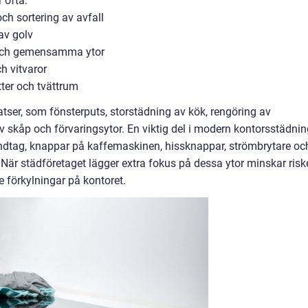
 ofta:
h sortering av avfall
v golv
 och gemensamma ytor
h vitvaror
ter och tvättrum
tser, som fönsterputs, storstädning av kök, rengöring av
v skåp och förvaringsytor. En viktig del i modern kontorsstädnin
andtag, knappar på kaffemaskinen, hissknappar, strömbrytare oc
 När städföretaget lägger extra fokus på dessa ytor minskar risk
 förkylningar på kontoret.