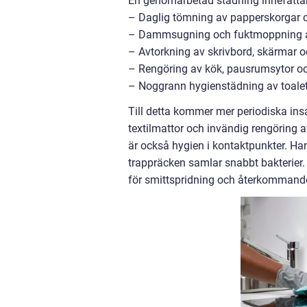
En genomarbetad städning innefattar
– Daglig tömning av papperskorgar oc
– Dammsugning och fuktmoppning a
– Avtorkning av skrivbord, skärmar
– Rengöring av kök, pausrumsytor oc
– Noggrann hygienstädning av toalet
Till detta kommer mer periodiska insa
textilmattor och invändig rengöring a
är också hygien i kontaktpunkter. H
trappräcken samlar snabbt bakterier.
för smittspridning och återkommande