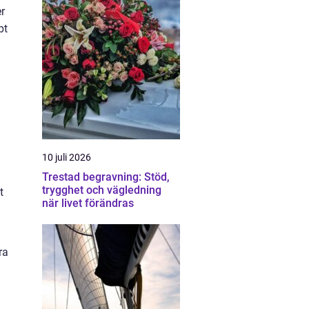
er
bt
10 juli 2026
Trestad begravning: Stöd,
trygghet och vägledning
t
när livet förändras
ra