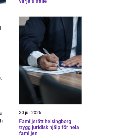
varje tillfälle
I
.
a
30 juli 2026
ch
Familjerätt helsingborg
trygg juridisk hjälp för hela
familjen