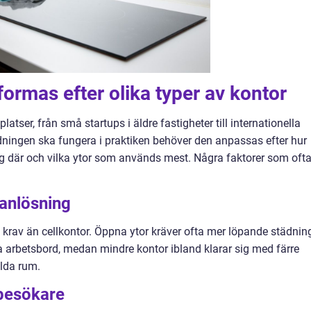
formas efter olika typer av kontor
latser, från små startups i äldre fastigheter till internationella
dningen ska fungera i praktiken behöver den anpassas efter hur
ig där och vilka ytor som används mest. Några faktorer som oft
lanlösning
krav än cellkontor. Öppna ytor kräver ofta mer löpande städnin
rbetsbord, medan mindre kontor ibland klarar sig med färre
ilda rum.
besökare