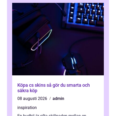
Köpa cs skins så gör du smarta och
säkra köp
08 augusti 2026
admin
inspiration
En budbil är ofta skillnaden mellan en