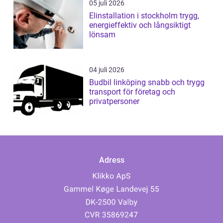
05 juli 2026
Elinstallation i stockholm trygg,
energieffektiv och långsiktigt
lönsam
04 juli 2026
Budbil linköping snabb och trygg
transport för företag och
privatpersoner
Adress