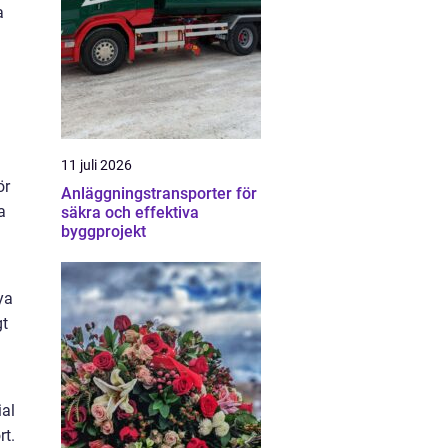
a
11 juli 2026
ör
Anläggningstransporter för
a
säkra och effektiva
byggprojekt
ya
gt
ial
rt.