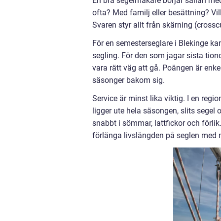
En bra segelmakare börjar sällan med
ofta? Med familj eller besättning? Vi
Svaren styr allt från skärning (crosscu
För en semesterseglare i Blekinge kan
segling. För den som jagar sista tio
vara rätt väg att gå. Poängen är enke
säsonger bakom sig.
Service är minst lika viktig. I en re
ligger ute hela säsongen, slits segel 
snabbt i sömmar, lattfickor och för
förlänga livslängden på seglen med m