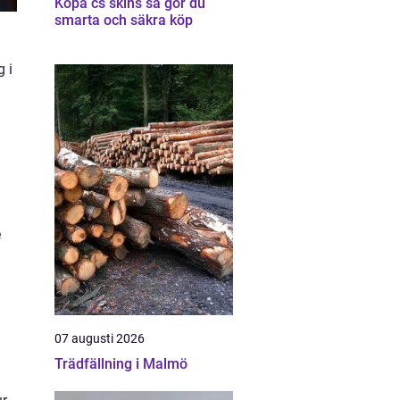
Köpa cs skins så gör du
smarta och säkra köp
g i
e
07 augusti 2026
Trädfällning i Malmö