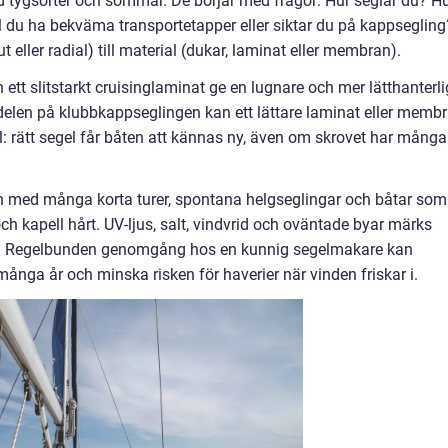
 tygsorter och sömmar. De börjar med frågor: Hur seglar du? H
ll du ha bekväma transportetapper eller siktar du på kappsegling
t eller radial) till material (dukar, laminat eller membran).
 ett slitstarkt cruisinglaminat ge en lugnare och mer lätthanterli
ndelen på klubbkappseglingen kan ett lättare laminat eller memb
l: rätt segel får båten att kännas ny, även om skrovet har många
gion med många korta turer, spontana helgseglingar och båtar som
och kapell hårt. UV-ljus, salt, vindvrid och oväntade byar märks
lik. Regelbunden genomgång hos en kunnig segelmakare kan
ånga år och minska risken för haverier när vinden friskar i.