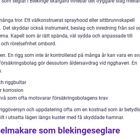
lj som seglar i Blekinge skärgård innebär det tryggare slag mella
många tror. Ett välkonstruerat sprayhood eller sittbrunnskapell
. Det skyddar också instrument, beslag och inredning från sol o
erna. Kapell som är rätt spända, väl sydda och anpassade till
t och rörelsefrihet ombord.
ten. En rigg som inte är kontrollerad på många år kan vara en s
försäkringsbolag gör dessutom åldersavdrag vid rigghaveri. En
:
ch riggbultar
r korrosion
 nivå som ofta motsvarar försäkringsbolagens krav
 riggöversyn och uppdatering ofta om en kostnad som är betydli
skilt i utsatta lägen längs kuster med få skyddade hamnar.
egelmakare som blekingeseglare