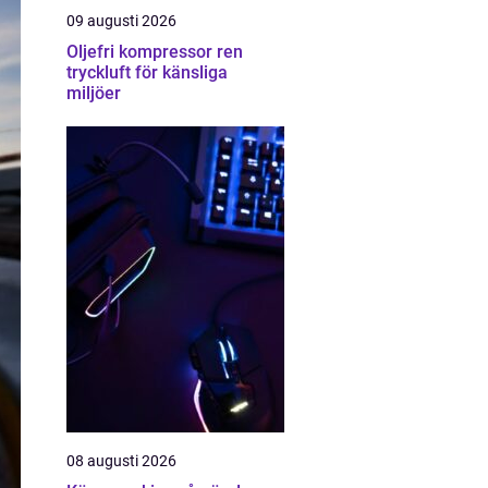
09 augusti 2026
Oljefri kompressor ren
tryckluft för känsliga
miljöer
08 augusti 2026