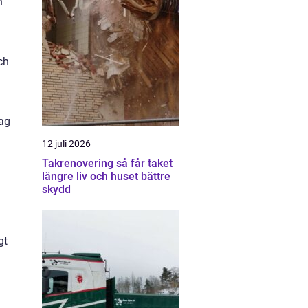
n
ch
vag
12 juli 2026
Takrenovering så får taket
längre liv och huset bättre
skydd
gt