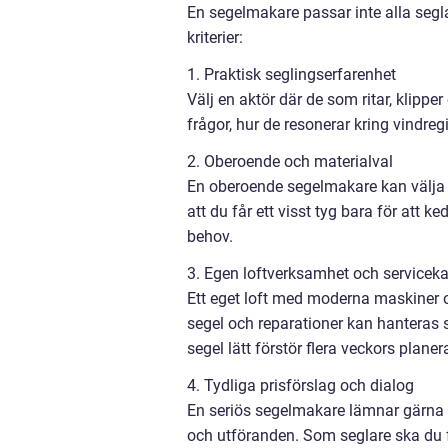
En segelmakare passar inte alla segla
kriterier:
1. Praktisk seglingserfarenhet
Välj en aktör där de som ritar, klipper
frågor, hur de resonerar kring vindre
2. Oberoende och materialval
En oberoende segelmakare kan välja fr
att du får ett visst tyg bara för att ke
behov.
3. Egen loftverksamhet och serviceka
Ett eget loft med moderna maskiner oc
segel och reparationer kan hanteras s
segel lätt förstör flera veckors planer
4. Tydliga prisförslag och dialog
En seriös segelmakare lämnar gärna k
och utföranden. Som seglare ska du f