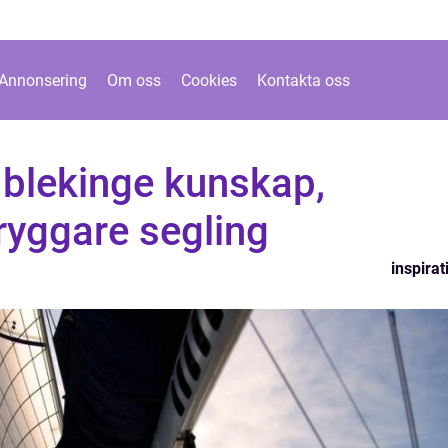
Annonsering
Om oss
Cookies
Kontakta oss
 blekinge kunskap,
ryggare segling
inspirat