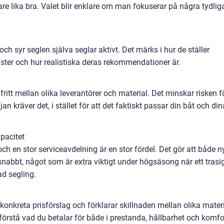
re lika bra. Valet blir enklare om man fokuserar på några tydlig
 och syr seglen själva seglar aktivt. Det märks i hur de ställer
gister och hur realistiska deras rekommendationer är.
itt mellan olika leverantörer och material. Det minskar risken f
djan kräver det, i stället för att det faktiskt passar din båt och din
pacitet
h en stor serviceavdelning är en stor fördel. Det gör att både n
nabbt, något som är extra viktigt under högsäsong när ett trasi
ad segling.
onkreta prisförslag och förklarar skillnaden mellan olika mater
örstå vad du betalar för både i prestanda, hållbarhet och komfo