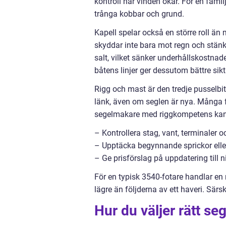
kontroll när vinden ökar. För en fami
trånga kobbar och grund.
Kapell spelar också en större roll än 
skyddar inte bara mot regn och stänk
salt, vilket sänker underhållskostnad
båtens linjer ger dessutom bättre sik
Rigg och mast är den tredje pusselbi
länk, även om seglen är nya. Många 
segelmakare med riggkompetens kan
– Kontrollera stag, vant, terminaler o
– Upptäcka begynnande sprickor elle
– Ge prisförslag på uppdatering till
För en typisk 3540-fotare handlar en
lägre än följderna av ett haveri. Sär
Hur du väljer rätt s