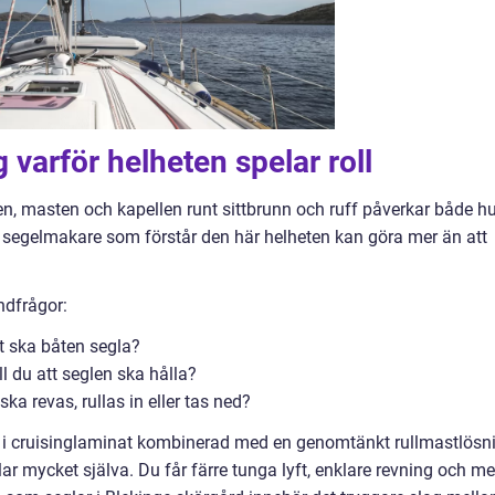
g varför helheten spelar roll
, masten och kapellen runt sittbrunn och ruff påverkar både hu
 segelmakare som förstår den här helheten kan göra mer än att
ndfrågor:
t ska båten segla?
l du att seglen ska hålla?
ska revas, rullas in eller tas ned?
 i cruisinglaminat kombinerad med en genomtänkt rullmastlösn
lar mycket själva. Du får färre tunga lyft, enklare revning och me