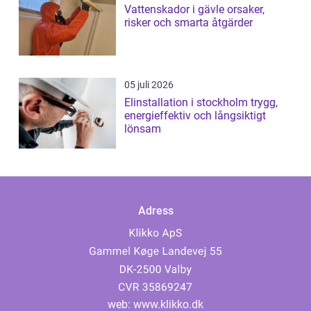
Vattenskador i gävle orsaker,
risker och smarta åtgärder
05 juli 2026
Elinstallation i stockholm trygg,
energieffektiv och långsiktigt
lönsam
Adress
web:
www.klikko.dk