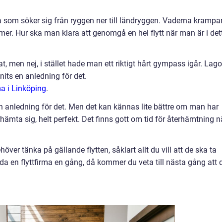
a som söker sig från ryggen ner till ländryggen. Vaderna krampa
 mer. Hur ska man klara att genomgå en hel flytt när man är i det
at, men nej, i stället hade man ett riktigt hårt gympass igår. La
nnits en anledning för det.
ma i Linköping
.
en anledning för det. Men det kan kännas lite bättre om man har
hämta sig, helt perfekt. Det finns gott om tid för återhämtning n
er tänka på gällande flytten, såklart allt du vill att de ska ta
da en flyttfirma en gång, då kommer du veta till nästa gång att 