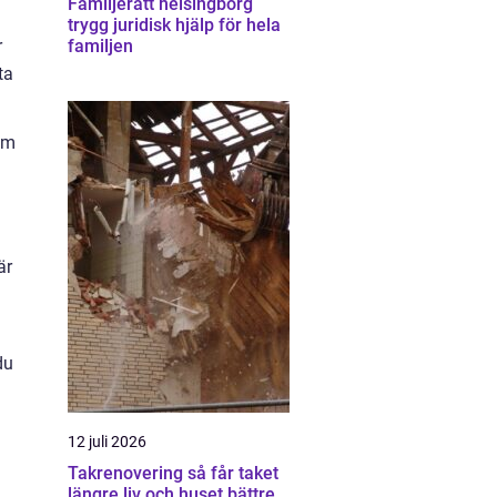
Familjerätt helsingborg
trygg juridisk hjälp för hela
r
familjen
ta
gom
är
du
12 juli 2026
Takrenovering så får taket
längre liv och huset bättre