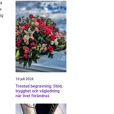
ta
a
ig
10 juli 2026
Trestad begravning: Stöd,
trygghet och vägledning
när livet förändras