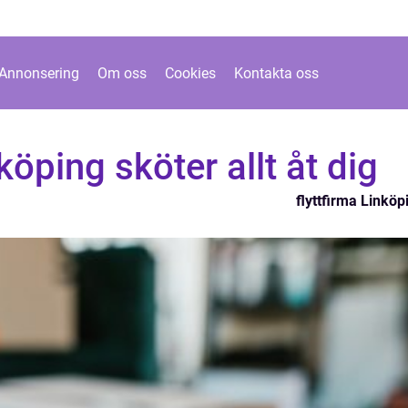
Annonsering
Om oss
Cookies
Kontakta oss
nköping sköter allt åt dig
flyttfirma Linköp