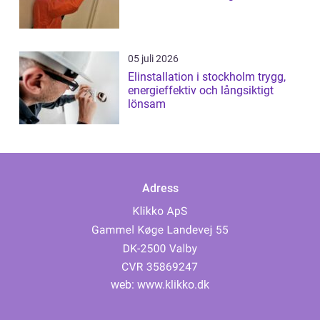
05 juli 2026
Elinstallation i stockholm trygg,
energieffektiv och långsiktigt
lönsam
Adress
web:
www.klikko.dk