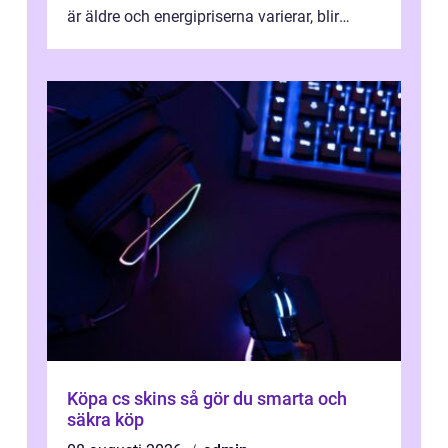
är äldre och energipriserna varierar, blir
genomtänkta elinstallat...
Köpa cs skins så gör du smarta och
säkra köp