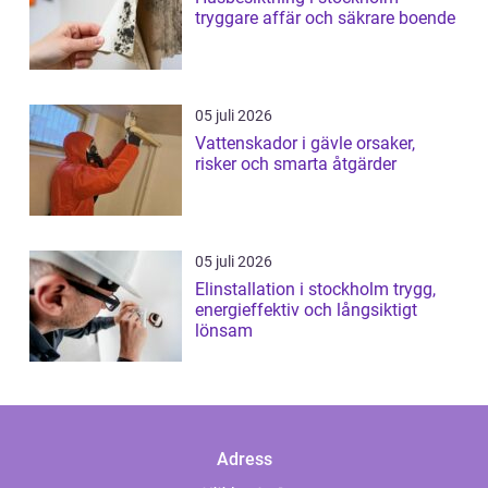
tryggare affär och säkrare boende
05 juli 2026
Vattenskador i gävle orsaker,
risker och smarta åtgärder
05 juli 2026
Elinstallation i stockholm trygg,
energieffektiv och långsiktigt
lönsam
Adress