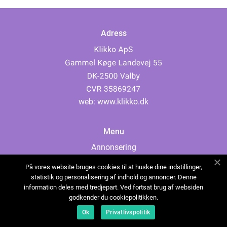
Adress
web:
www.klikko.dk
Menu
Annonsering
Om oss
På vores website bruges cookies til at huske dine indstillinger,
Cookies
statistik og personalisering af indhold og annoncer. Denne
information deles med tredjepart. Ved fortsat brug af websiden
Kontakta oss
godkender du cookiepolitikken.
Sitemap
Ok
Privatlivspolitik