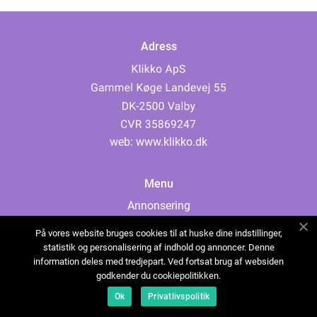
Adress
web:
www.klikko.dk
Menu
Annonsering
Om oss
På vores website bruges cookies til at huske dine indstillinger,
Cookies
statistik og personalisering af indhold og annoncer. Denne
information deles med tredjepart. Ved fortsat brug af websiden
Kontakta oss
godkender du cookiepolitikken.
Sitemap
Ok
Privatlivspolitik