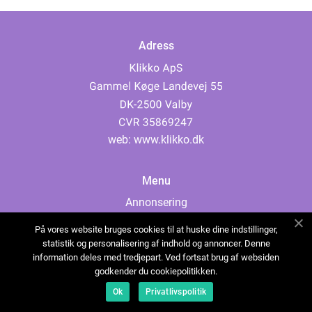
Adress
web:
www.klikko.dk
Menu
Annonsering
Om oss
På vores website bruges cookies til at huske dine indstillinger,
Cookies
statistik og personalisering af indhold og annoncer. Denne
information deles med tredjepart. Ved fortsat brug af websiden
Kontakta oss
godkender du cookiepolitikken.
Sitemap
Ok
Privatlivspolitik