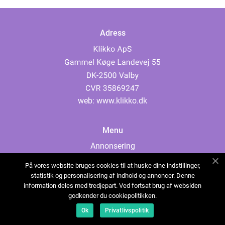
Adress
web:
www.klikko.dk
Menu
Annonsering
Om oss
På vores website bruges cookies til at huske dine indstillinger,
Cookies
statistik og personalisering af indhold og annoncer. Denne
information deles med tredjepart. Ved fortsat brug af websiden
Kontakta oss
godkender du cookiepolitikken.
Sitemap
Ok
Privatlivspolitik