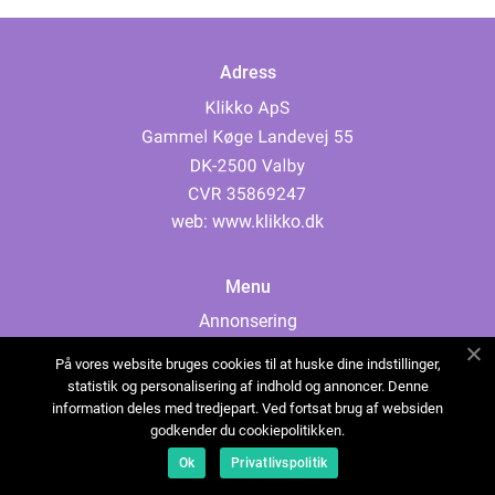
Adress
web:
www.klikko.dk
Menu
Annonsering
Om oss
På vores website bruges cookies til at huske dine indstillinger,
Cookies
statistik og personalisering af indhold og annoncer. Denne
information deles med tredjepart. Ved fortsat brug af websiden
Kontakta oss
godkender du cookiepolitikken.
Sitemap
Ok
Privatlivspolitik