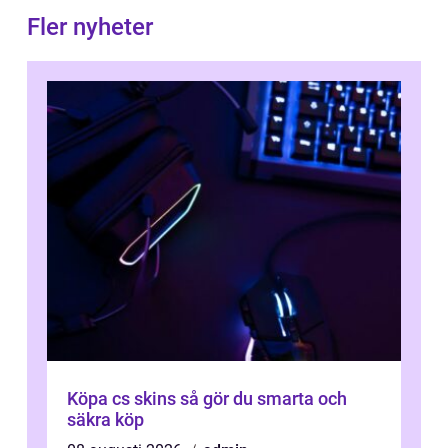
Fler nyheter
Köpa cs skins så gör du smarta och
säkra köp