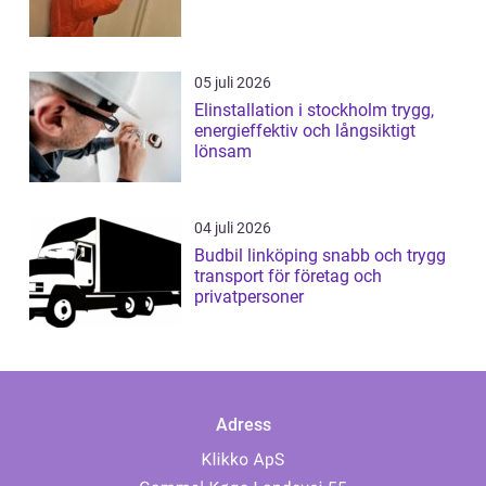
05 juli 2026
Elinstallation i stockholm trygg,
energieffektiv och långsiktigt
lönsam
04 juli 2026
Budbil linköping snabb och trygg
transport för företag och
privatpersoner
Adress