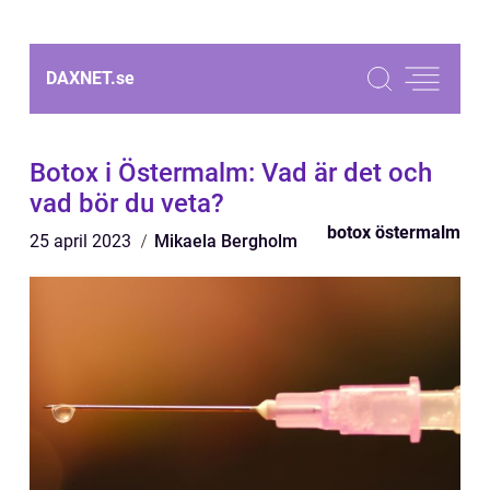
DAXNET.
se
Botox i Östermalm: Vad är det och
vad bör du veta?
botox östermalm
25 april 2023
Mikaela Bergholm