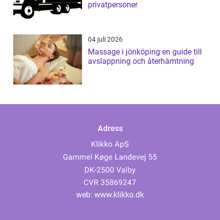
privatpersoner
04 juli 2026
Massage i jönköping en guide till
avslappning och återhämtning
Adress
web:
www.klikko.dk