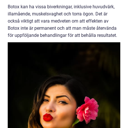
Botox kan ha vissa biverkningar, inklusive huvudvärk,
illamående, muskelsvaghet och torra ögon. Det är
också viktigt att vara medveten om att effekten av
Botox inte är permanent och att man måste återvända
för uppföljande behandlingar för att behålla resultatet.