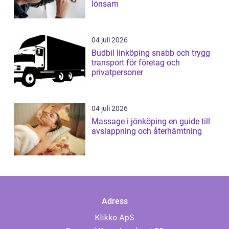
lönsam
04 juli 2026
Budbil linköping snabb och trygg
transport för företag och
privatpersoner
04 juli 2026
Massage i jönköping en guide till
avslappning och återhämtning
Adress