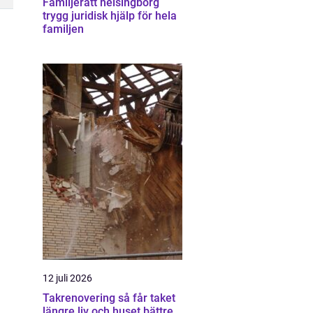
Familjerätt helsingborg
trygg juridisk hjälp för hela
familjen
12 juli 2026
Takrenovering så får taket
längre liv och huset bättre