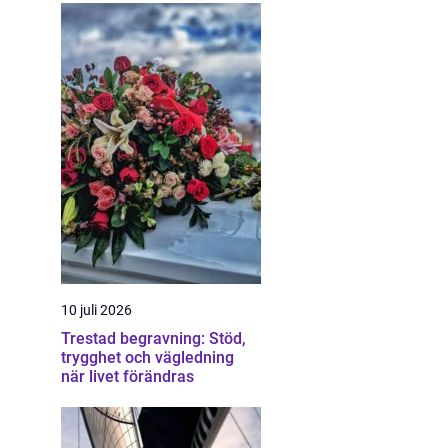
10 juli 2026
Trestad begravning: Stöd,
trygghet och vägledning
när livet förändras