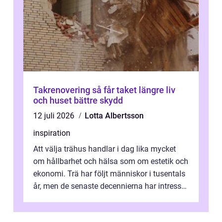
Takrenovering så får taket längre liv
och huset bättre skydd
12 juli 2026
Lotta Albertsson
inspiration
Att välja trähus handlar i dag lika mycket
om hållbarhet och hälsa som om estetik och
ekonomi. Trä har följt människor i tusentals
år, men de senaste decennierna har intresset
fått ny kraft. Moderna k...