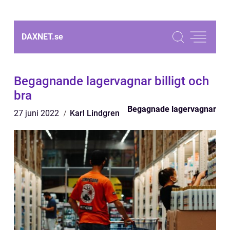
DAXNET.
se
Begagnande lagervagnar billigt och
bra
Begagnade lagervagnar
27 juni 2022
Karl Lindgren