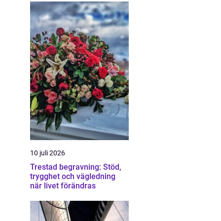
10 juli 2026
Trestad begravning: Stöd,
trygghet och vägledning
när livet förändras