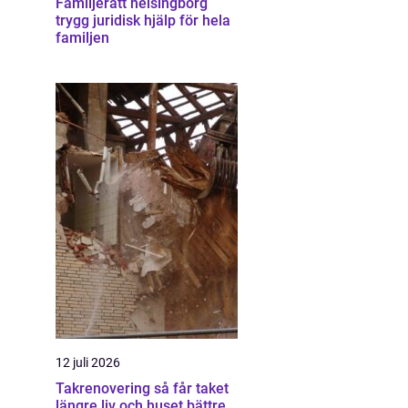
Familjerätt helsingborg
trygg juridisk hjälp för hela
familjen
12 juli 2026
Takrenovering så får taket
längre liv och huset bättre