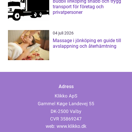
Budbil linköping snabb och trygg
transport för företag och
privatpersoner
04 juli 2026
Massage i jönköping en guide till
avslappning och återhämtning
Adress
web:
www.klikko.dk