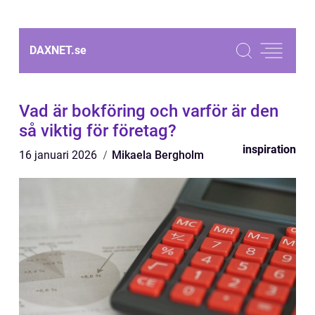
DAXNET.
se
Vad är bokföring och varför är den
så viktig för företag?
inspiration
16 januari 2026
Mikaela Bergholm