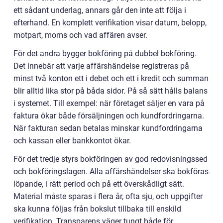
ett sådant underlag, annars går den inte att följa i
efterhand. En komplett verifikation visar datum, belopp,
motpart, moms och vad affären avser.
För det andra bygger bokföring på dubbel bokföring.
Det innebär att varje affärshändelse registreras på
minst två konton ett i debet och ett i kredit och summan
blir alltid lika stor på båda sidor. På så sätt hålls balans
i systemet. Till exempel: när företaget säljer en vara på
faktura ökar både försäljningen och kundfordringarna.
När fakturan sedan betalas minskar kundfordringarna
och kassan eller bankkontot ökar.
För det tredje styrs bokföringen av god redovisningssed
och bokföringslagen. Alla affärshändelser ska bokföras
löpande, i rätt period och på ett överskådligt sätt.
Material måste sparas i flera år, ofta sju, och uppgifter
ska kunna följas från bokslut tillbaka till enskild
verifikation. Transparens väger tungt både för