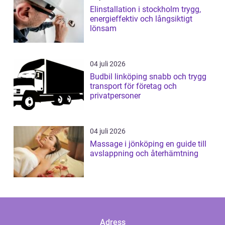
Elinstallation i stockholm trygg,
energieffektiv och långsiktigt
lönsam
04 juli 2026
Budbil linköping snabb och trygg
transport för företag och
privatpersoner
04 juli 2026
Massage i jönköping en guide till
avslappning och återhämtning
Adress