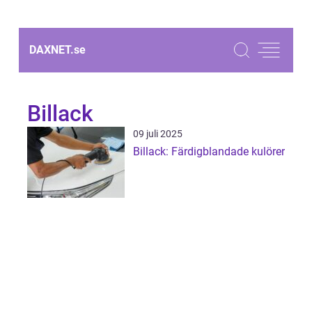
DAXNET.
se
Billack
09 juli 2025
Billack: Färdigblandade kulörer