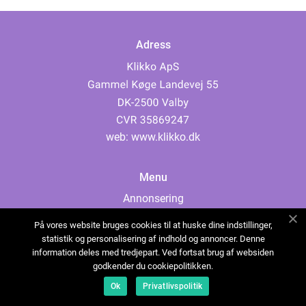
Adress
web:
www.klikko.dk
Menu
Annonsering
Om oss
På vores website bruges cookies til at huske dine indstillinger,
Cookies
statistik og personalisering af indhold og annoncer. Denne
information deles med tredjepart. Ved fortsat brug af websiden
Kontakta oss
godkender du cookiepolitikken.
Sitemap
Ok
Privatlivspolitik