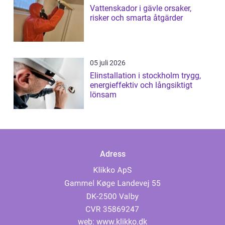
Vattenskador i gävle orsaker,
risker och smarta åtgärder
05 juli 2026
Elinstallation i stockholm trygg,
energieffektiv och långsiktigt
lönsam
Adress
web:
www.klikko.dk