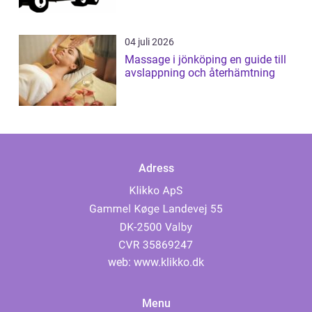
04 juli 2026
Massage i jönköping en guide till
avslappning och återhämtning
Adress
web:
www.klikko.dk
Menu