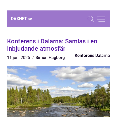
DAXNET.
se
Konferens i Dalarna: Samlas i en
inbjudande atmosfär
Konferens Dalarna
11 juni 2025
Simon Hagberg