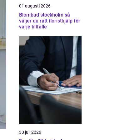
01 augusti 2026
Blombud stockholm så
väljer du rätt floristhjälp för
varje tillfälle
30 juli 2026