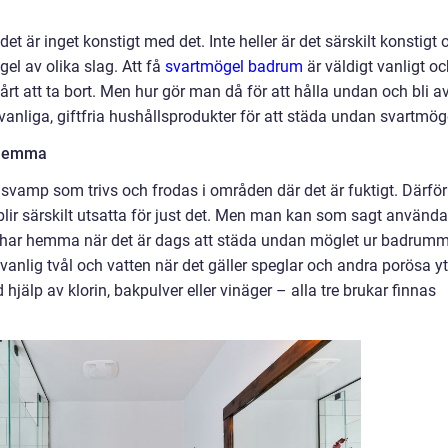
, det är inget konstigt med det. Inte heller är det särskilt konstigt
gel av olika slag. Att få
svartmögel badrum
är väldigt vanligt o
vårt att ta bort. Men hur gör man då för att hålla undan och bli a
vanliga, giftfria hushållsprodukter för att städa undan svartmög
 hemma
svamp som trivs och frodas i områden där det är fuktigt. Därför
ir särskilt utsatta för just det. Men man kan som sagt använda
n har hemma när det är dags att städa undan möglet ur badrumm
nlig tvål och vatten när det gäller speglar och andra porösa yt
jälp av klorin, bakpulver eller vinäger – alla tre brukar finnas