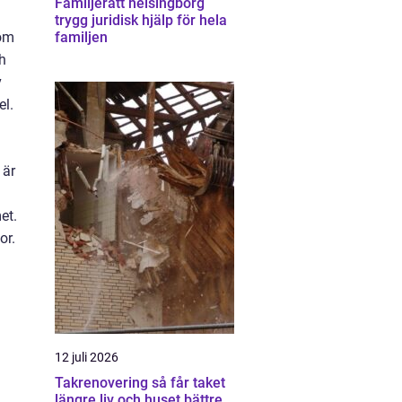
Familjerätt helsingborg
trygg juridisk hjälp för hela
 om
familjen
ch
v
el.
 är
et.
or.
12 juli 2026
Takrenovering så får taket
längre liv och huset bättre