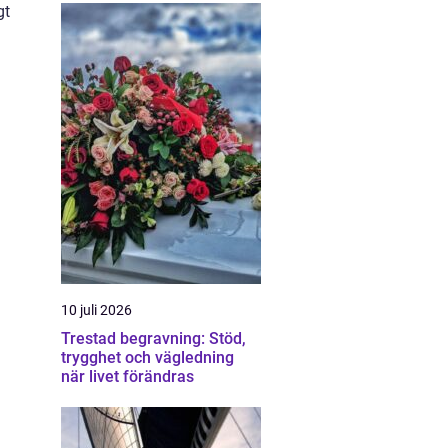
gt
10 juli 2026
Trestad begravning: Stöd,
trygghet och vägledning
när livet förändras