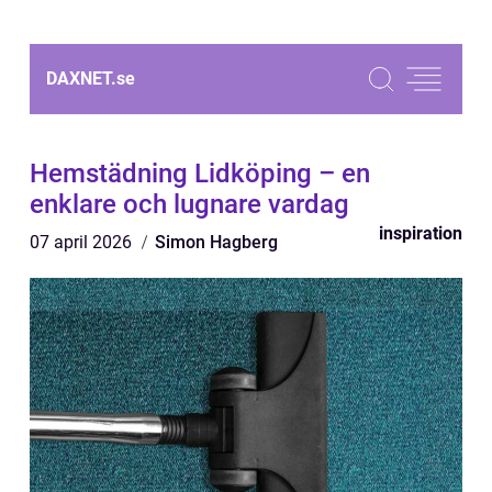
DAXNET.
se
Hemstädning Lidköping – en
enklare och lugnare vardag
inspiration
07 april 2026
Simon Hagberg