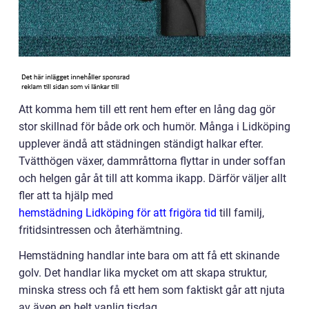
Att komma hem till ett rent hem efter en lång dag gör
stor skillnad för både ork och humör. Många i Lidköping
upplever ändå att städningen ständigt halkar efter.
Tvätthögen växer, dammråttorna flyttar in under soffan
och helgen går åt till att komma ikapp. Därför väljer allt
fler att ta hjälp med
hemstädning Lidköping för att frigöra tid
till familj,
fritidsintressen och återhämtning.
Hemstädning handlar inte bara om att få ett skinande
golv. Det handlar lika mycket om att skapa struktur,
minska stress och få ett hem som faktiskt går att njuta
av även en helt vanlig tisdag.