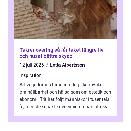
Takrenovering så får taket längre liv
och huset bättre skydd
12 juli 2026
Lotta Albertsson
inspiration
Att välja trähus handlar i dag lika mycket
om hållbarhet och hälsa som om estetik och
ekonomi. Trä har följt människor i tusentals
år, men de senaste decennierna har intresset
fått ny kraft. Moderna k...