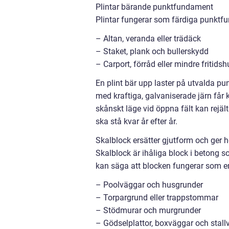
Plintar bärande punktfundament
Plintar fungerar som färdiga punktf
– Altan, veranda eller trädäck
– Staket, plank och bullerskydd
– Carport, förråd eller mindre fritidsh
En plint bär upp laster på utvalda punk
med kraftiga, galvaniserade järn får k
skånskt läge vid öppna fält kan rejäl
ska stå kvar år efter år.
Skalblock ersätter gjutform och ger 
Skalblock är ihåliga block i betong 
kan säga att blocken fungerar som en
– Poolväggar och husgrunder
– Torpargrund eller trappstommar
– Stödmurar och murgrunder
– Gödselplattor, boxväggar och stall