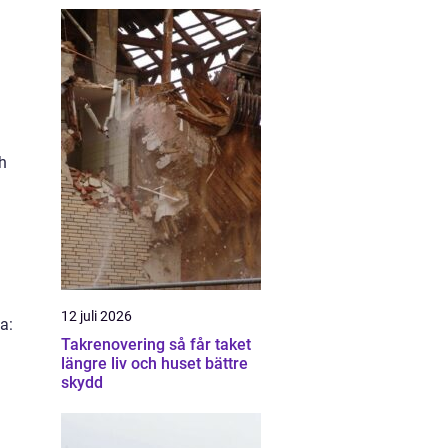
ch
12 juli 2026
a:
Takrenovering så får taket
längre liv och huset bättre
skydd