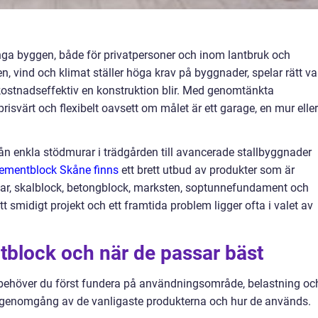
ga byggen, både för privatpersoner och inom lantbruk och
n, vind och klimat ställer höga krav på byggnader, spelar rätt va
h kostnadseffektiv en konstruktion blir. Med genomtänkta
prisvärt och flexibelt oavsett om målet är ett garage, en mur eller
rån enkla stödmurar i trädgården till avancerade stallbyggnader
cementblock Skåne finns
ett brett utbud av produkter som är
tar, skalblock, betongblock, marksten, soptunnefundament och
t smidigt projekt och ett framtida problem ligger ofta i valet av
tblock och när de passar bäst
k behöver du först fundera på användningsområde, belastning oc
el genomgång av de vanligaste produkterna och hur de används.