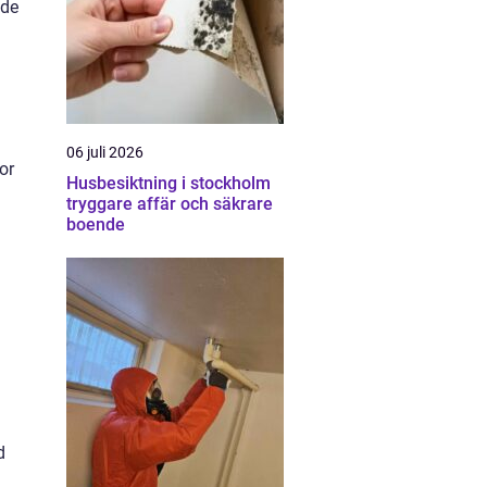
åde
06 juli 2026
or
Husbesiktning i stockholm
tryggare affär och säkrare
boende
d