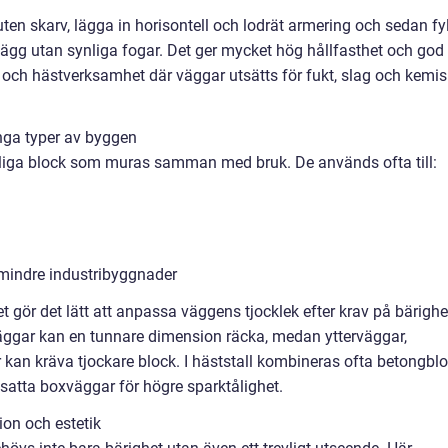
en skarv, lägga in horisontell och lodrät armering och sedan fy
vägg utan synliga fogar. Det ger mycket hög hållfasthet och god
bruk och hästverksamhet där väggar utsätts för fukt, slag och kemi
nga typer av byggen
åliga block som muras samman med bruk. De används ofta till:
 mindre industribyggnader
ket gör det lätt att anpassa väggens tjocklek efter krav på bärighe
väggar kan en tunnare dimension räcka, medan ytterväggar,
or kan kräva tjockare block. I häststall kombineras ofta betongbl
tsatta boxväggar för högre sparktålighet.
ion och estetik