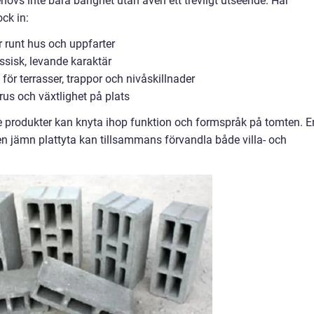
ehövs inte bara bärighet utan även ett trevligt utseende. Här
ck in:
r runt hus och uppfarter
ssisk, levande karaktär
ör terrasser, trappor och nivåskillnader
 grus och växtlighet på plats
produkter kan knyta ihop funktion och formspråk på tomten. E
en jämn plattyta kan tillsammans förvandla både villa- och