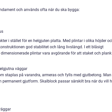
undament och används ofta när du ska bygga:
us
ter i stället för en helgjuten platta. Med plintar i olika höjder o
onstruktionen god stabilitet och lång livslängd. I ett blåsigt
t dimensionerade plintar vara avgörande för att staket och plank
helgjutna väggar
som staplas på varandra, armeras och fylls med gjutbetong. Man
 permanent gjutform. Skalblock passar särskilt bra när du vill h
väggar