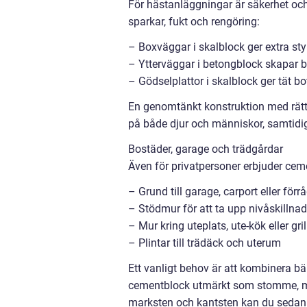
För hästanläggningar är säkerhet oc
sparkar, fukt och rengöring:
– Boxväggar i skalblock ger extra sty
– Ytterväggar i betongblock skapar 
– Gödselplattor i skalblock ger tät b
En genomtänkt konstruktion med rätt 
på både djur och människor, samtidigt 
Bostäder, garage och trädgårdar
Även för privatpersoner erbjuder ce
– Grund till garage, carport eller förr
– Stödmur för att ta upp nivåskillna
– Mur kring uteplats, ute-kök eller gril
– Plintar till trädäck och uterum
Ett vanligt behov är att kombinera b
cementblock utmärkt som stomme, meda
marksten och kantsten kan du sedan a