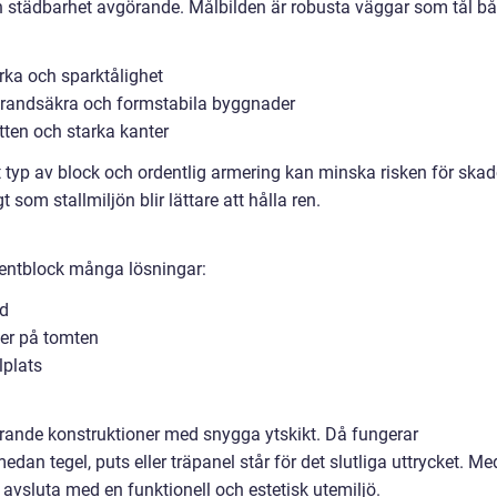
h städbarhet avgörande. Målbilden är robusta väggar som tål b
rka och sparktålighet
brandsäkra och formstabila byggnader
otten och starka kanter
typ av block och ordentlig armering kan minska risken för skad
som stallmiljön blir lättare att hålla ren.
mentblock många lösningar:
åd
der på tomten
lplats
ärande konstruktioner med snygga ytskikt. Då fungerar
n tegel, puts eller träpanel står för det slutliga uttrycket. Me
vsluta med en funktionell och estetisk utemiljö.