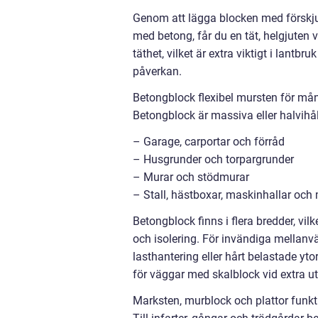
Genom att lägga blocken med förskjut
med betong, får du en tät, helgjuten 
täthet, vilket är extra viktigt i lant
påverkan.
Betongblock flexibel mursten för må
Betongblock är massiva eller halvih
– Garage, carportar och förråd
– Husgrunder och torpargrunder
– Murar och stödmurar
– Stall, hästboxar, maskinhallar och
Betongblock finns i flera bredder, vil
och isolering. För invändiga mellan
lasthantering eller hårt belastade yt
för väggar med skalblock vid extra u
Marksten, murblock och plattor funkt