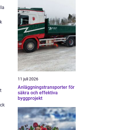
lla
sk
11 juli 2026
Anläggningstransporter för
t
säkra och effektiva
byggprojekt
ock