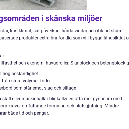
gsområden i skånska miljöer
ordar, kustklimat, saltpåverkan, hårda vindar och ibland stora
aserade produkter extra bra för dig som vill bygga långsiktigt 
ar
ållfasthet och ekonomi huvudroller. Skalblock och betongblock g
d hög beständighet
 från stora volymer foder
erbord som står emot slag och slitage
a stall eller maskinhallar blir kalkylen ofta mer gynnsam med
som kräver omfattande formning och platsgjutning. Mindre
arar både tid och pengar.