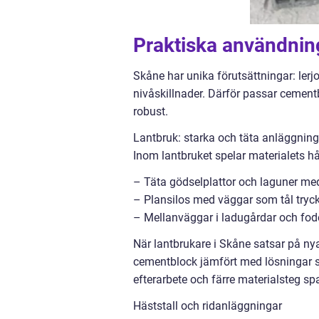
Praktiska användnin
Skåne har unika förutsättningar: lerj
nivåskillnader. Därför passar cementb
robust.
Lantbruk: starka och täta anläggning
Inom lantbruket spelar materialets h
– Täta gödselplattor och laguner me
– Plansilos med väggar som tål tryck
– Mellanväggar i ladugårdar och fod
När lantbrukare i Skåne satsar på ny
cementblock jämfört med lösningar 
efterarbete och färre materialsteg sp
Häststall och ridanläggningar