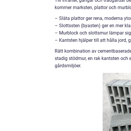
Till infarter, gångar och trädgårdar b
kommer marksten, plattor och murblo
– Släta plattor ger rena, moderna yto
– Slottssten (byasten) ger en mer kla
– Murblock och slottsmur lämpar sig f
– Kantsten hjälper till att hålla jord,
Rätt kombination av cementbaserade 
stadig stödmur, en rak kantsten och 
gårdsmiljöer.