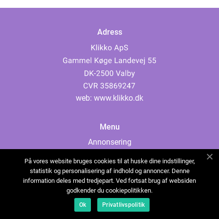
Adress
web:
www.klikko.dk
Menu
Annonsering
Om oss
På vores website bruges cookies til at huske dine indstillinger,
Cookies
statistik og personalisering af indhold og annoncer. Denne
information deles med tredjepart. Ved fortsat brug af websiden
Kontakta oss
godkender du cookiepolitikken.
Sitemap
Ok
Privatlivspolitik