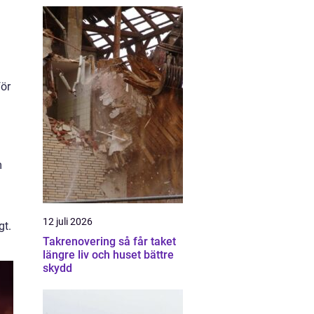
för
m
12 juli 2026
gt.
Takrenovering så får taket
längre liv och huset bättre
skydd