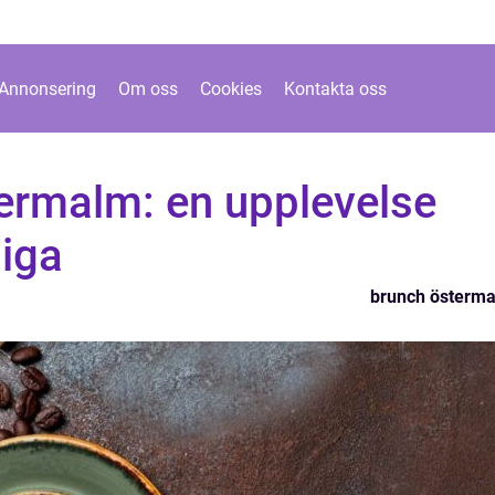
Annonsering
Om oss
Cookies
Kontakta oss
ermalm: en upplevelse
liga
brunch österm