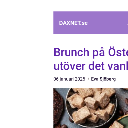
DAXNET.
se
Brunch på Öst
utöver det van
06 januari 2025
Eva Sjöberg