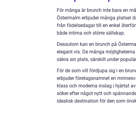
För många är brunch inte bara en målt
Östermalm erbjuder många platser där 
från födelsedagar till en enkel åter
både intima och större sällskap.
Dessutom kan en brunch på Östermalm 
elegant vis. De många möjligheterna ti
säkra sin plats, särskilt under populä
För de som vill fördjupa sig i en bru
erbjuder företagsnamnet en minnesvär
klass och moderna inslag i hjärtat a
söker efter något nytt och spännande
idealisk destination för den som ön