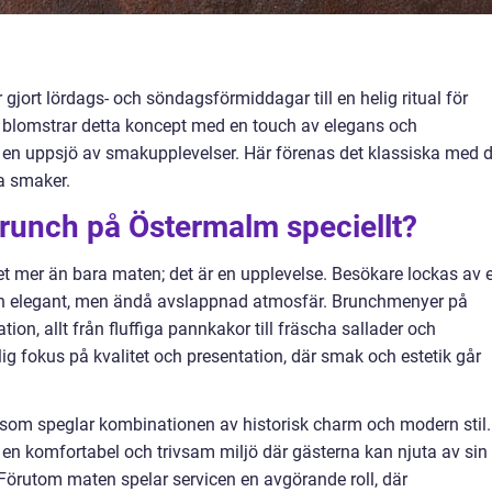
jort lördags- och söndagsförmiddagar till en helig ritual för
lomstrar detta koncept med en touch av elegans och
till en uppsjö av smakupplevelser. Här förenas det klassiska med 
la smaker.
brunch på Östermalm speciellt?
 mer än bara maten; det är en upplevelse. Besökare lockas av 
h elegant, men ändå avslappnad atmosfär. Brunchmenyer på
on, allt från fluffiga pannkakor till fräscha sallader och
lig fokus på kvalitet och presentation, där smak och estetik går
 som speglar kombinationen av historisk charm och modern stil.
 en komfortabel och trivsam miljö där gästerna kan njuta av sin 
Förutom maten spelar servicen en avgörande roll, där