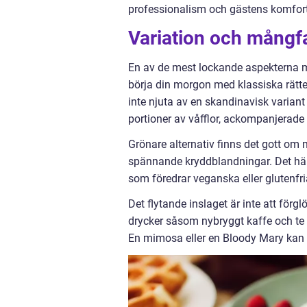
professionalism och gästens komfort a
Variation och mångf
En av de mest lockande aspekterna 
börja din morgon med klassiska rätte
inte njuta av en skandinavisk variant
portioner av våfflor, ackompanjerade 
Grönare alternativ finns det gott o
spännande kryddblandningar. Det hän
som föredrar veganska eller glutenfria 
Det flytande inslaget är inte att för
drycker såsom nybryggt kaffe och te 
En mimosa eller en Bloody Mary kan 