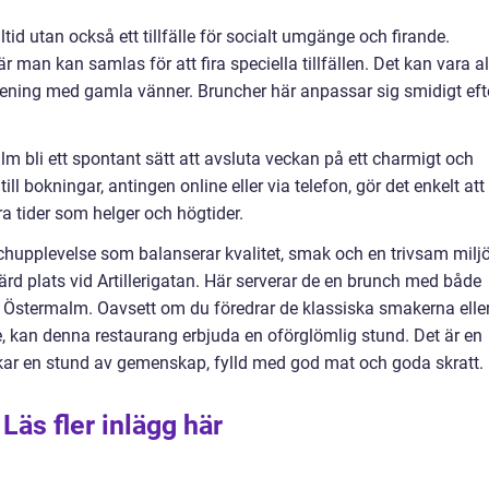
id utan också ett tillfälle för socialt umgänge och firande.
man kan samlas för att fira speciella tillfällen. Det kan vara al
förening med gamla vänner. Bruncher här anpassar sig smidigt eft
bli ett spontant sätt att avsluta veckan på ett charmigt och
ll bokningar, antingen online eller via telefon, gör det enkelt att
ra tider som helger och högtider.
nchupplevelse som balanserar kvalitet, smak och en trivsam miljö
d plats vid Artillerigatan. Här serverar de en brunch med både
v Östermalm. Oavsett om du föredrar de klassiska smakerna elle
, kan denna restaurang erbjuda en oförglömlig stund. Det är en
skar en stund av gemenskap, fylld med god mat och goda skratt.
Läs fler inlägg här