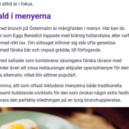
lltid är i fokus.
ald i menyerna
med brunch på Östermalm är mångfalden i menyn. Här kan du
r som Eggs Benedict toppade med krämig hollandaise, eller var
 med rökt lax. Om sötsuget infinner sig står ofta generösa
med färska bär och vispad grädde, till förfogande.
m med sallader som kombinerar säsongens färska råvaror med
der även att vissa restauranger erbjuder specialmenyer för de
alternativ, vilket blir alltmer populärt.
glömma; allt som oftast inkluderar menyerna både traditionella
samt bubblande cocktails för den som önskar något extra festli
vara den perfekta inledningen på en lyxig brunchupplevelse.