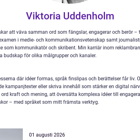
Viktoria Uddenholm
skar att väva samman ord som fängslar, engagerar och berör – t
 examen i medie- och kommunikationsvetenskap samt journalistik
te som kommunikatör och skribent. Min karriär inom reklambran
ka budskap för olika målgrupper och kanaler.
cesserna där idéer formas, språk finslipas och berättelser får li
kampanjtexter eller skriva innehåll som stärker en digital närvaro
ge ord kraft och mening, att översätta komplexa idéer till enga
kor – med språket som mitt främsta verktyg.
01 augusti 2026