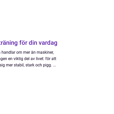
ar du rätt träning för din vardag
en handlar om mer än maskiner,
en en viktig del av livet: för att
g mer stabil, stark och pigg. ...