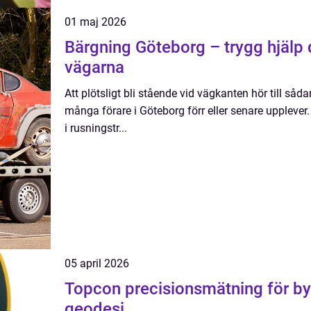
01 maj 2026
Bärgning Göteborg – trygg hjälp 
vägarna
Att plötsligt bli stående vid vägkanten hör till så
många förare i Göteborg förr eller senare uppleve
i rusningstr...
05 april 2026
Topcon precisionsmätning för bygg, anläggning och
geodesi