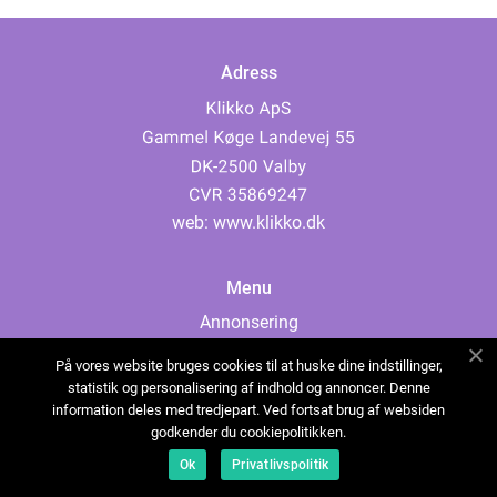
Adress
web:
www.klikko.dk
Menu
Annonsering
Om oss
På vores website bruges cookies til at huske dine indstillinger,
Cookies
statistik og personalisering af indhold og annoncer. Denne
information deles med tredjepart. Ved fortsat brug af websiden
Kontakta oss
godkender du cookiepolitikken.
Sitemap
Ok
Privatlivspolitik